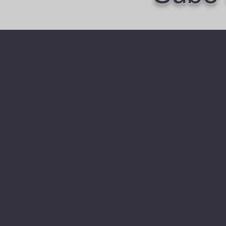
Preparación para el
permiso CDL
No lo hagas solo. Esté
preparado para su prueba 
permiso.