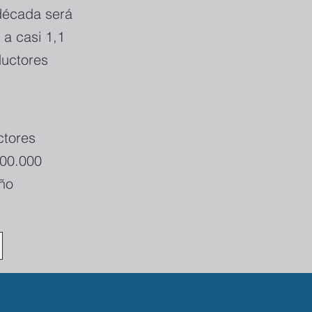
década será
 a casi 1,1
ductores
tores
00.000
año