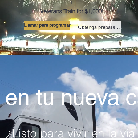
+
Veterans Train for $1,000!
Llamar para programar
Obtenga preparación para el permiso
 en tu nueva c
¿Listo para vivir en la vía