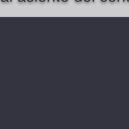
Capacitación CDL
Aprenda habilidades prácticas
A
como inspección previa al viaje,
de
habilidades de maniobra y
experiencia en la carretera al
volante.