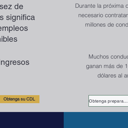
sez de
Durante la próxima 
necesario contratar
 significa
millones de con
empleos
ibles
Muchos conduc
ingresos
ganan más de 1
dólares al 
Obtenga su CDL
Obtenga preparación para el permiso