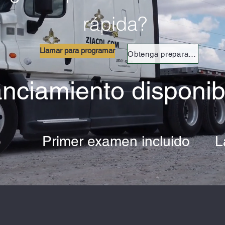
rápida?
Llamar para programar
Obtenga preparación para el permiso
nciamiento disponib
o
Primer examen incluido
L