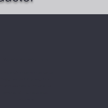
Materiales peligrosos
prenda cómo transportar carga
peligrosa de forma segura y
prepárese para su prueba de
aprobación de materiales
peligrosos.