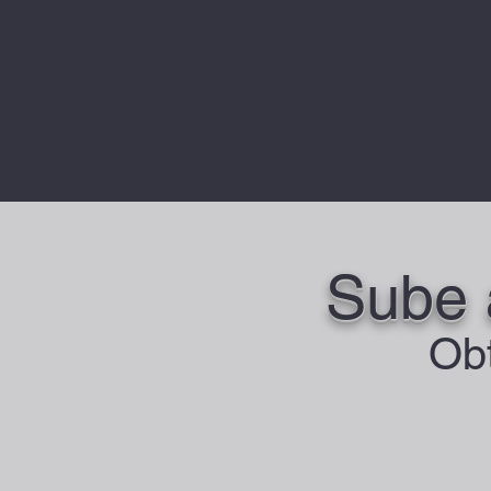
Sube 
Obt