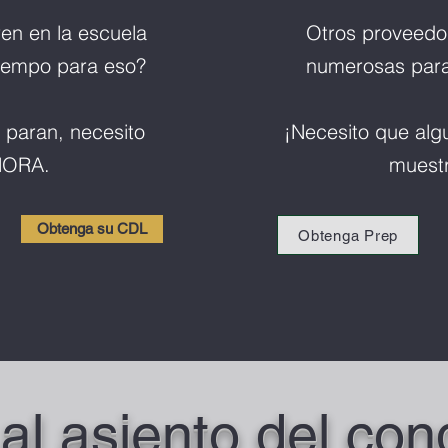
en en la escuela
Otros proveedor
tiempo para eso?
numerosas para
 paran, necesito
¡Necesito que alg
HORA.
muest
Obtenga su CDL
Obtenga Prep
al asiento del con