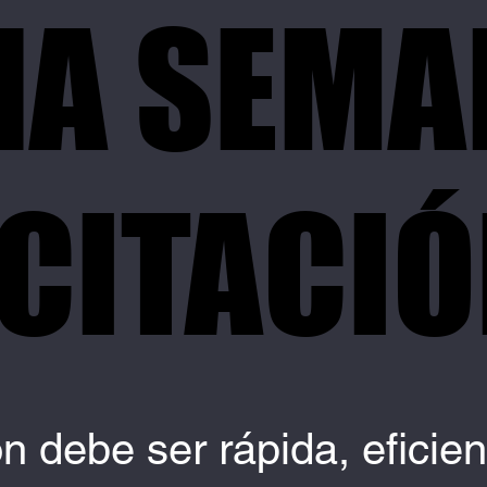
NA SEMA
NA SEMA
CITACIÓ
CITACIÓ
n debe ser rápida, eficien