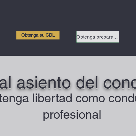
Obtenga su CDL
Obtenga preparación para el permiso
Book Now
al asiento del con
enga libertad como cond
profesional