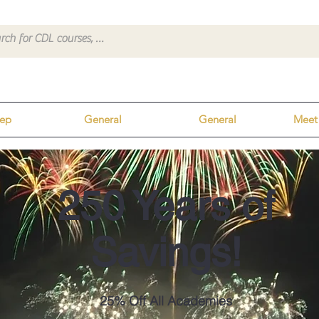
ep
General
General
Meet
250 Years of
Savings!
25% Off All Academies