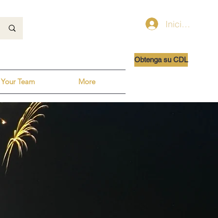
Iniciar sesión
Obtenga su CDL
 Your Team
More