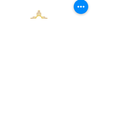
Academia Zia CDL
info@ziacdl.com
info@ziacdl.com
5424 N. Energía Pl